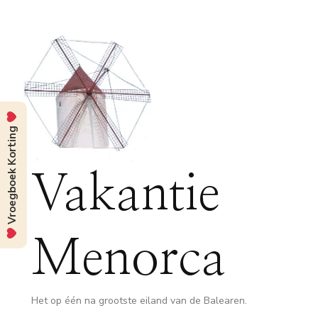
Vroegboek Korting
Vakantie
Menorca
Het op één na grootste eiland van de Balearen.